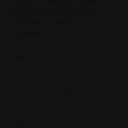
Atatürk Sanatoryum
Eğitim Ve Araştırma
Hastanesi Adres ve
Telefon
Eğitim ve Araştırma Hastanesi iletişim
bilgileri;
Sanatoryum Ana Bina
Adres:
Kuşcağız Mah. Sanatoryum Cad. No:
271 Keçiören / Ankara
Tel :
(0312) 567 70 00
Web:
sanatoryumdh.saglik.gov.tr/
Keçiören K Blok Yerleşkesi
Adres:
Sanatoryum Cad. Pınarbaşı Mah.