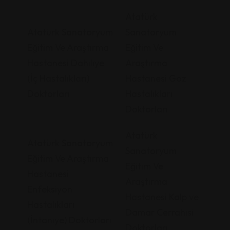
Atatürk
Atatürk Sanatoryum
Sanatoryum
Eğitim Ve Araştırma
Eğitim Ve
Hastanesi Dahiliye
Araştırma
(İç Hastalıkları)
Hastanesi Göz
Doktorları
Hastalıkları
Doktorları
Atatürk
Atatürk Sanatoryum
Sanatoryum
Eğitim Ve Araştırma
Eğitim Ve
Hastanesi
Araştırma
Enfeksiyon
Hastanesi Kalp ve
Hastalıkları
Damar Cerrahisi
(İntaniye) Doktorları
Doktorları