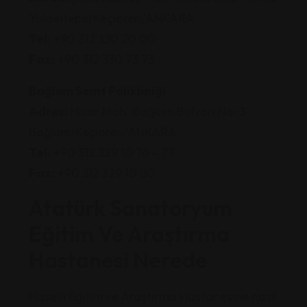
Yükseltepe/Keçiören/ANKARA
Tel:
+90 312 330 20 00
Fax:
+90 312 330 73 73
Bağlum Semt Polikliniği
Adres:
Hisar Mah. Bağlum Bulvarı No: 3
Bağlum/Keçiören/ANKARA
Tel:
+90 312 329 10 76 – 77
Fax:
+90 312 329 10 80
Atatürk Sanatoryum
Eğitim Ve Araştırma
Hastanesi Nerede
Haseki Eğitim ve Araştırma Hastanesine nasıl