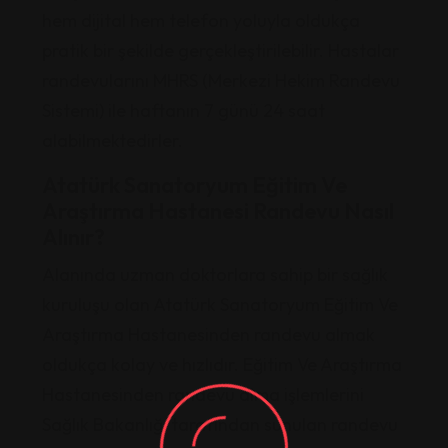
hem dijital hem telefon yoluyla oldukça
pratik bir şekilde gerçekleştirilebilir. Hastalar
randevularını MHRS (Merkezi Hekim Randevu
Sistemi) ile haftanın 7 günü 24 saat
alabilmektedirler.
Atatürk Sanatoryum Eğitim Ve
Araştırma Hastanesi Randevu Nasıl
Alınır?
Alanında uzman doktorlara sahip bir sağlık
kuruluşu olan Atatürk Sanatoryum Eğitim Ve
Araştırma Hastanesinden randevu almak
oldukça kolay ve hızlıdır. Eğitim Ve Araştırma
Hastanesinden randevu alma işlemlerini
Sağlık Bakanlığı tarafından sunulan randevu