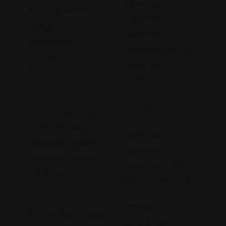
Eğitim Ve
Hastanesi Ruh
Araştırma
Sağlığı ve
Hastanesi
Hastalıkları
Anesteziyoloji ve
(Psikiyatri)
Reanimasyon
Doktorları
Doktorları
Atatürk
Atatürk Sanatoryum
Sanatoryum
Eğitim Ve Araştırma
Eğitim Ve
Hastanesi Sigarayı
Araştırma
Bıraktırma Merkezi
Hastanesi Tıbbi
Doktorları
Patoloji Doktorları
Atatürk
Atatürk Sanatoryum
Sanatoryum