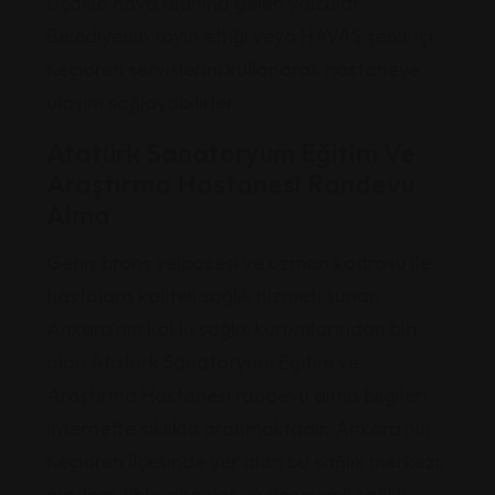
Uçakla hava alanına gelen yolcular
Belediyenin tayin ettiği veya HAVAŞ şehir içi
Keçiören servislerini kullanarak hastaneye
ulaşım sağlayabilirler.
Atatürk Sanatoryum Eğitim Ve
Araştırma Hastanesi Randevu
Alma
Geniş branş yelpazesi ve uzman kadrosu ile
hastalara kaliteli sağlık hizmeti sunan
Ankara’nın köklü sağlık kurumlarından biri
olan Atatürk Sanatoryum Eğitim ve
Araştırma Hastanesi randevu alma bilgileri
internette sıklıkla aranmaktadır. Ankara’nın
Keçiören ilçesinde yer alan bu sağlık merkezi,
modern tıbbi cihazlar ve deneyimli sağlık