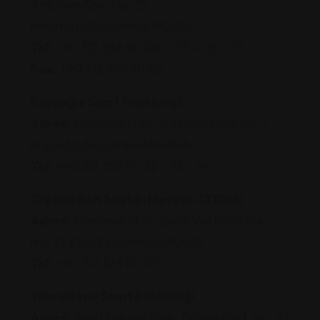
Ardahan Sok. No: 25
Pınarbaşı/Keçiören/ANKARA
Tel:
+90 312 356 90 00 – 03 – 05 – 07
Fax:
+90 312 356 90 02
Kuşcağız Semt Polikliniği
Adres:
Kuşcağız Mah. Gazeller Cad. No: 1
Kuşcağız/Keçiören/ANKARA
Tel:
+90 312 356 90 32 – 33 – 34
Toplum Ruh Sağlığı Merkezi (TRSM)
Adres:
Esertepe Mah. Şehit Veli Kara Sok.
No: 23 Etlik/Keçiören/ANKARA
Tel:
+90 312 323 00 07
Yükseltepe Semt Polikliniği
Adres:
Şehit Kubilay Mah. Özlem Cad. No: 22