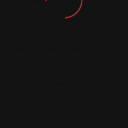
sistemi MHRS (Merkezi Hekim Randevu
Sistemi) üzerinden yapabilirsiniz. Bu sistem
Atatürk Sanatoryum Eğitim Ve Araştırma
Hastanesi randevu alma işlemleri için en çok”
kullanılan yöntemdir.
Randevunuzu telefon ile almak istiyorsanız,
ALO 182 çağrı merkezini arayarak da
randevu alabilirsiniz. Müşteri temsilcisine T.C.
kimlik numaranızı vererek hastane, bölüm ve
doktor tercihinizi iletebilirsiniz. MHRS internet
sistemi ve ALO 182, haftanın 7 günü 24 saat
hizmet vermektedir.
E-Devlet sistemi üzerinden de randevu
alabilirsiniz. E-Devlet sistemine giriş yapın