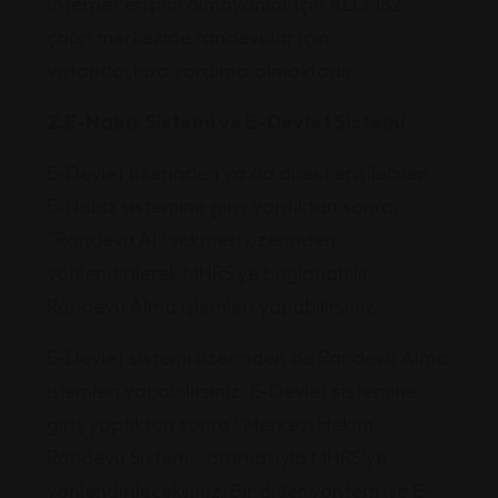
İnternet erişimi olmayanlar için ALO 182
çağrı merkezide randevular için
vatandaşlara yardımcı olmaktadır.
2.E-Nabız Sistemi ve E-Devlet Sistemi
E-Devlet üzerinden ya da direkt erişilebilen
E-Nabız sistemine giriş yaptıktan sonra,
“Randevu Al” sekmesi üzerinden
yönlendirilerek MHRS’ye bağlanabilir
Randevu Alma işlemleri yapabilirsiniz.
E-Devlet sistemi üzerinden de Randevu Alma
işlemleri yapabilirsiniz. E-Devlet sistemine
giriş yaptıktan sonra “Merkezi Hekim
Randevu Sistemi” aramasıyla MHRS’ye
yönlendirileceksiniz. Bir diğer yöntem ise E-