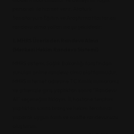
personeli ile hizmet verir.
Atatürk
Sanatoryum Eğitim ve Araştırma Hastanesi
randevu alma yolları ise şu şekildedir;
1. MHRS Üzerinden Randevu Alma
(Merkezi Hekim Randevu Sistemi)
MHRS sistemi, Sağlık Bakanlığı tarafından
sunulan online randevu alma platformudur.
MHRS internet adresine TC Kimlik numaranız
ve şifrenizle giriş yaptıktan sonra “Randevu
Al” seçeneğini tıklayın. İl, hastane tercihini
yaptıktan sonra branş ve hekim tercihinizi
yaparak uygun tarih ve saatte randevunuzu
oluşturun.